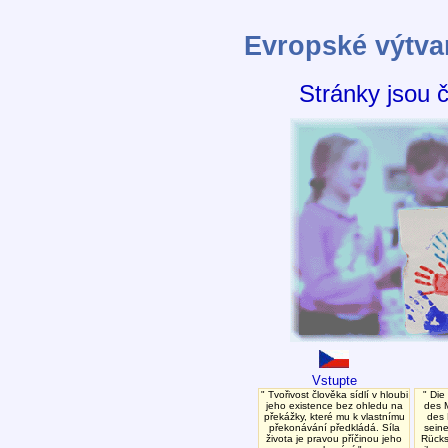
Evropské výtva
Stránky jsou 
Vstupte
Tvořivost člověka sídlí v hloubi
Die 
jeho existence bez ohledu na
des M
překážky, které mu k vlastnímu
des 
překonávání předkládá. Síla
seine
života je pravou příčinou jeho
Rücks