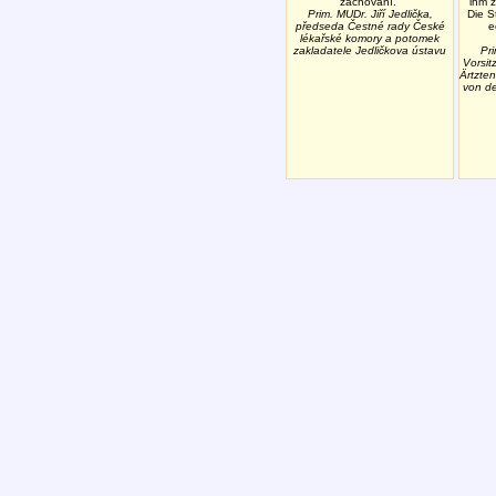
zachování.
ihm 
Prim. MUDr. Jiří Jedlička,
Die S
předseda Čestné rady České
e
lékařské komory a potomek
zakladatele Jedličkova ústavu
Pri
Vorsit
Ärtzt
von de