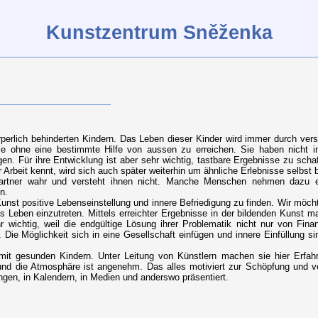
Kunstzentrum Sněženka
perlich behinderten Kindern. Das Leben dieser Kinder wird immer durch ver
le ohne eine bestimmte Hilfe von aussen zu erreichen. Sie haben nicht 
gen. Für ihre Entwicklung ist aber sehr wichtig, tastbare Ergebnisse zu scha
er Arbeit kennt, wird sich auch später weiterhin um ähnliche Erlebnisse selbst
Partner wahr und versteht ihnen nicht. Manche Menschen nehmen dazu e
n.
unst positive Lebenseinstellung und innere Befriedigung zu finden. Wir möch
ins Leben einzutreten. Mittels erreichter Ergebnisse in der bildenden Kunst m
r wichtig, weil die endgültige Lösung ihrer Problematik nicht nur von Finan
 Die Möglichkeit sich in eine Gesellschaft einfügen und innere Einfüllung sin
 mit gesunden Kindern. Unter Leitung von Künstlern machen sie hier Erfah
und die Atmosphäre ist angenehm. Das alles motiviert zur Schöpfung und v
ngen, in Kalendern, in Medien und anderswo präsentiert.