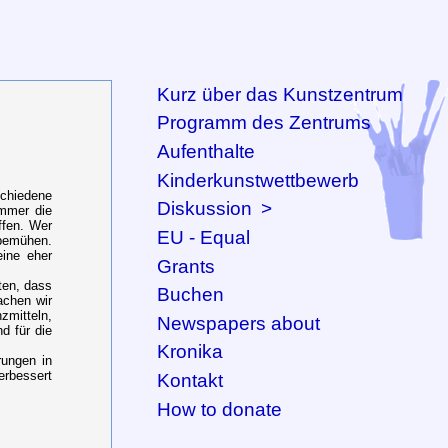
Kurz über das Kunstzentrum
Programm des Zentrums
Aufenthalte
Kinderkunstwettbewerb
schiedene
Diskussion
>
immer die
ffen. Wer
EU - Equal
 bemühen.
ine eher
Grants
ten, dass
Buchen
achen wir
zmitteln,
Newspapers about
d für die
Kronika
rungen in
erbessert
Kontakt
How to donate