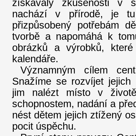
získávaly zkušenosti v 
nachází v přírodě, je t
přizpůsobený potřebám dě
tvorbě a napomáhá k tomu,
obrázků a výrobků, které
kalendáře.
Významným cílem centr
Snažíme se rozvíjet jejich
jim nalézt místo v život
schopnostem, nadání a př
nést dětem jejich ztížený o
pocit úspěchu.