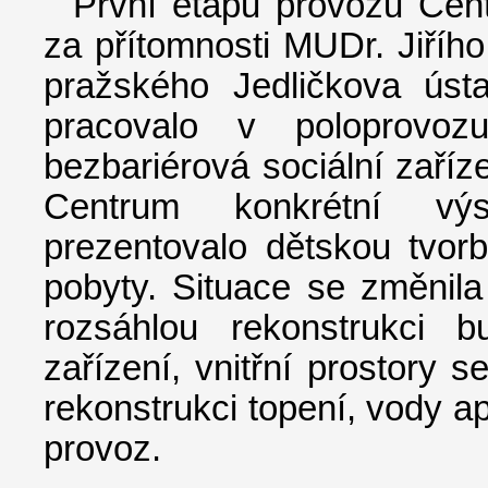
První etapu provozu Cent
za přítomnosti MUDr. Jiřího
pražského Jedličkova úst
pracovalo v poloprovoz
bezbariérová sociální zaříz
Centrum konkrétní výsl
prezentovalo dětskou tvorb
pobyty. Situace se změnila
rozsáhlou rekonstrukci b
zařízení, vnitřní prostory s
rekonstrukci topení, vody ap
provoz.