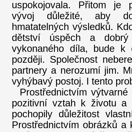
uspokojovala. Přitom je p
vývoj důležité, aby do
hmatatelných výsledků. Kd
dětství úspěch a dobrý
vykonaného díla, bude k 
později. Společnost neber
partnery a nerozumí jim. 
vyhýbavý postoj. I tento pro
Prostřednictvím výtvarné
pozitivní vztah k životu a
pochopily důležitost vlastn
Prostřednictvím obrázků a 