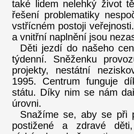
také lidem nelehký život tě
řešení problematiky nespoč
vstřícném postoji veřejnost
a vnitřní naplnění jsou nezas
Děti jezdí do našeho cen
týdenní. Sněženku provoz
projekty, nestátní nezis
1995. Centrum funguje dí
státu. Díky nim se nám dař
úrovni.
Snažíme se, aby se při 
postižené a zdravé děti