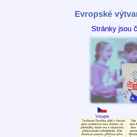
Evropské výtva
Stránky jsou 
Vstupte
Tvořivost člověka sídlí v hloubi
Die 
jeho existence bez ohledu na
des M
překážky, které mu k vlastnímu
des 
překonávání předkládá. Síla
seine
života je pravou příčinou jeho
Rücks