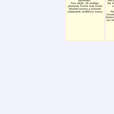
zachování.
ihm 
Prim. MUDr. Jiří Jedlička,
Die S
předseda Čestné rady České
e
lékařské komory a potomek
zakladatele Jedličkova ústavu
Pri
Vorsit
Ärtzt
von de