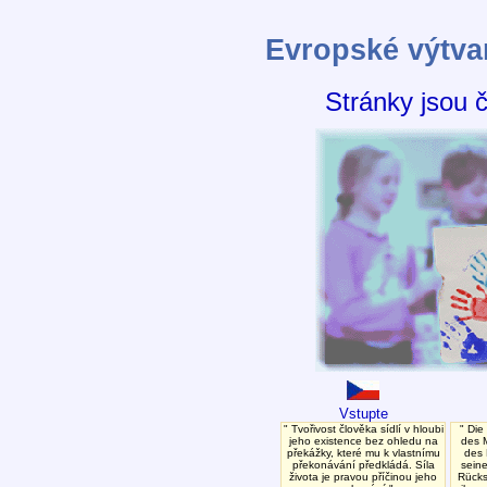
Evropské výtva
Stránky jsou 
Vstupte
Tvořivost člověka sídlí v hloubi
Die 
jeho existence bez ohledu na
des M
překážky, které mu k vlastnímu
des 
překonávání předkládá. Síla
seine
života je pravou příčinou jeho
Rücks