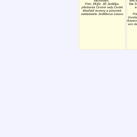
zachování.
ihm 
Prim. MUDr. Jiří Jedlička,
Die S
předseda Čestné rady České
e
lékařské komory a potomek
zakladatele Jedličkova ústavu
Pri
Vorsit
Ärtzt
von de